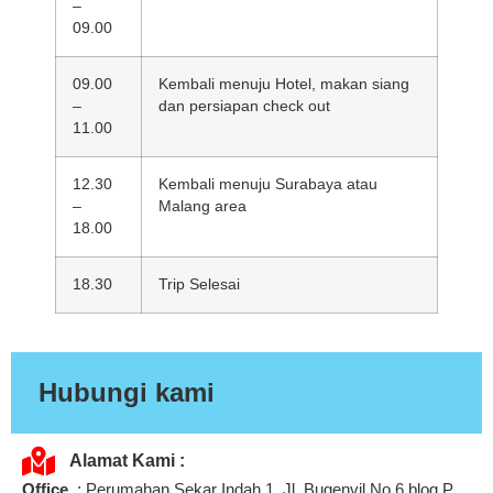
–
09.00
09.00
Kembali menuju Hotel, makan siang
–
dan persiapan check out
11.00
12.30
Kembali menuju Surabaya atau
–
Malang area
18.00
18.30
Trip Selesai
Hubungi kami
Alamat Kami :
Office
: Perumahan Sekar Indah 1, Jl. Bugenvil No.6 blog P,